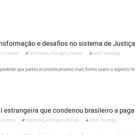
ansformação e desafios no sistema de Justiç
gem
,
Notícias
AdamNews
,
Arbitragem
,
Notícias
Adam Tecnologia
, impedindo que partes economicamente mais fortes usem o aspecto f
 estrangeira que condenou brasileiro a paga
m
,
Notícias
AdamNews
,
Arbitragem
,
Notícias
Adam Tecnologia