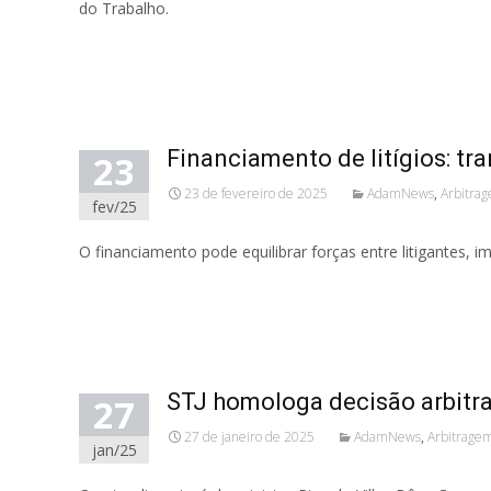
do Trabalho.
Read More...
Financiamento de litígios: tr
23
23 de fevereiro de 2025
AdamNews
,
Arbitra
fev/25
O financiamento pode equilibrar forças entre litigantes
Read More...
STJ homologa decisão arbitral
27
27 de janeiro de 2025
AdamNews
,
Arbitrage
jan/25