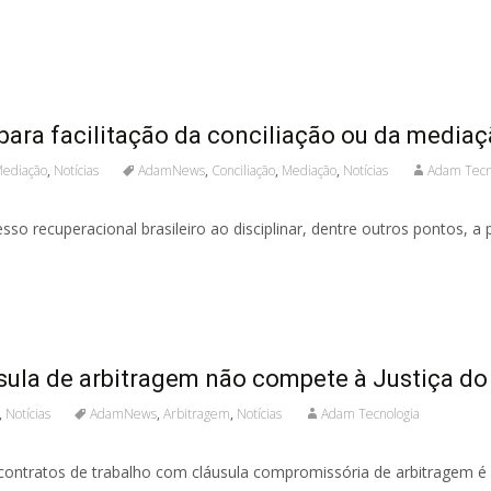
 para facilitação da conciliação ou da media
ediação
,
Notícias
AdamNews
,
Conciliação
,
Mediação
,
Notícias
Adam Tecn
sso recuperacional brasileiro ao disciplinar, dentre outros pontos, a
sula de arbitragem não compete à Justiça do
,
Notícias
AdamNews
,
Arbitragem
,
Notícias
Adam Tecnologia
de contratos de trabalho com cláusula compromissória de arbitragem é