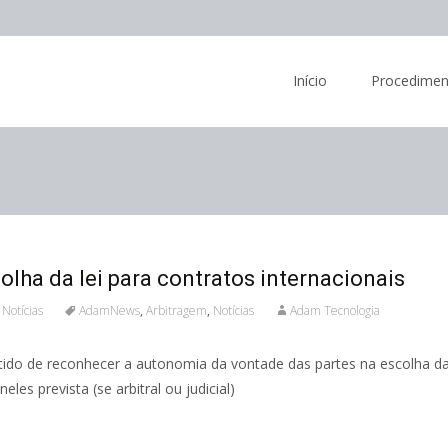
Skip
to
Início
Procedimen
content
lha da lei para contratos internacionais
,
Notícias
AdamNews
,
Arbitragem
,
Notícias
Adam Tecnologia
tido de reconhecer a autonomia da vontade das partes na escolha da l
es prevista (se arbitral ou judicial)