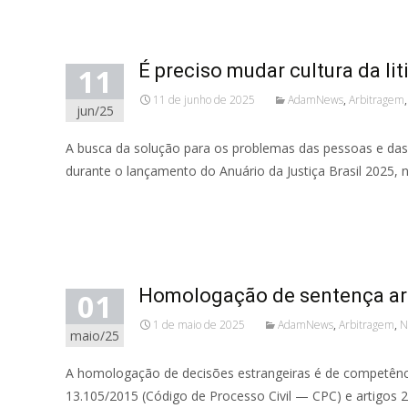
Read More...
É preciso mudar cultura da li
11
11 de junho de 2025
AdamNews
,
Arbitragem
jun/25
A busca da solução para os problemas das pessoas e das 
durante o lançamento do Anuário da Justiça Brasil 2025, n
Read More...
Homologação de sentença arbi
01
1 de maio de 2025
AdamNews
,
Arbitragem
,
N
maio/25
A homologação de decisões estrangeiras é de competência d
13.105/2015 (Código de Processo Civil — CPC) e artigos 2