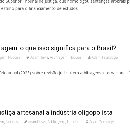
do Superior Tribunal de Justiça, que homologou sentenças arbitrais 
éstimo para o financiamento de estudos.
agem: o que isso significa para o Brasil?
agem
,
Notícias
AdamNews
,
Arbitragem
,
Notícias
Adam Tecnologia
io anual (2023) sobre revisão judicial em arbitragens internacionais”
stiça artesanal a indústria oligopolista
gem
,
Notícias
AdamNews
,
Arbitragem
,
Notícias
Adam Tecnologia