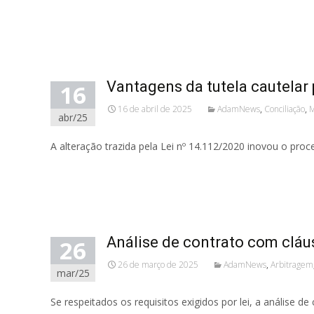
Read More...
Vantagens da tutela cautelar
16
16 de abril de 2025
AdamNews
,
Conciliação
,
M
abr/25
A alteração trazida pela Lei nº 14.112/2020 inovou o proce
Read More...
Análise de contrato com cláu
26
26 de março de 2025
AdamNews
,
Arbitragem
mar/25
Se respeitados os requisitos exigidos por lei, a análise 