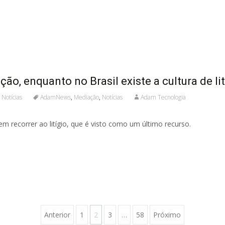
o, enquanto no Brasil existe a cultura de lit
,
Notícias
AdamNews
,
Mediação
,
Notícias
Adam Tecnologia
em recorrer ao litígio, que é visto como um último recurso.
Anterior
1
2
3
…
58
Próximo