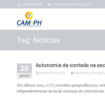
(48) 999845828
contato@campalhoca.com.br
Tag:
Notícias
Autonomia da vontade na esco
20
20 de junho de 2025
AdamNews
,
Arbitragem
jun/25
Nos últimos anos, o STJ consolidou jurisprudência no sen
independentemente da via de resolução de controvérsias nel