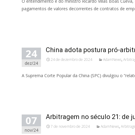
O entendimento é do ministro Ricardo Villas Bôas Cueva, 
pagamentos de valores decorrentes de contratos de empr
Read More...
China adota postura pró-arbitr
24
24 de dezembro de 2024
AdamNews
,
Arbitr
dez/24
A Suprema Corte Popular da China (SPC) divulgou o “relatór
Read More...
Arbitragem no século 21: de ju
07
7 de novembro de 2024
AdamNews
,
Arbitra
nov/24