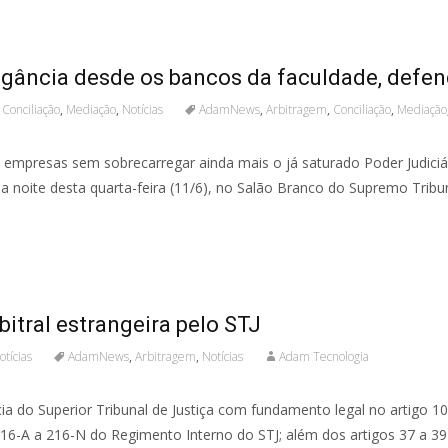
tigância desde os bancos da faculdade, defen
,
Conciliação
,
Mediação
,
Notícias
AdamNews
,
Arbitragem
,
Conciliação
,
Mediação
empresas sem sobrecarregar ainda mais o já saturado Poder Judiciár
a noite desta quarta-feira (11/6), no Salão Branco do Supremo Tribun
tral estrangeira pelo STJ
otícias
AdamNews
,
Arbitragem
,
Notícias
Adam Tecnologia
o Superior Tribunal de Justiça com fundamento legal no artigo 105, I
16-A a 216-N do Regimento Interno do STJ; além dos artigos 37 a 39 