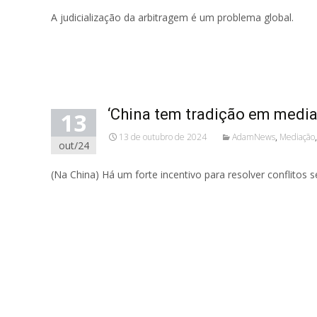
A judicialização da arbitragem é um problema global.
Read More...
‘China tem tradição em mediaçã
13
13 de outubro de 2024
AdamNews
,
Mediação
out/24
(Na China) Há um forte incentivo para resolver conflitos s
Read More...
Navegação