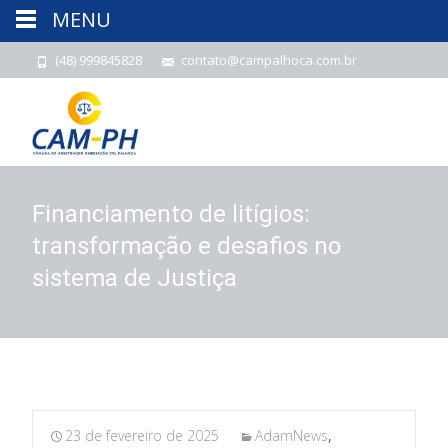
MENU
(48) 999845828
contato@campalhoca.com.br
Financiamento de litígios:
transformação e desafios no
sistema de Justiça
23 de fevereiro de 2025
AdamNews
,