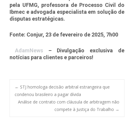
pela UFMG, professora de Processo Civil do
Ibmec e advogada especialista em solução de
disputas estratégicas.
Fonte: Conjur, 23 de fevereiro de 2025, 7h00
AdamNews
– Divulgação exclusiva de
notícias para clientes e parceiros!
Post
←
STJ homologa decisão arbitral estrangeira que
condenou brasileiro a pagar dívida
Análise de contrato com cláusula de arbitragem não
navigation
compete à Justiça do Trabalho
→