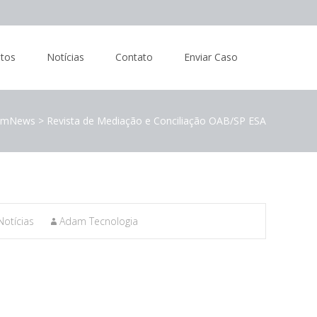
tos
Notícias
Contato
Enviar Caso
amNews
>
Revista de Mediação e Conciliação OAB/SP ESA
Notícias
Adam Tecnologia