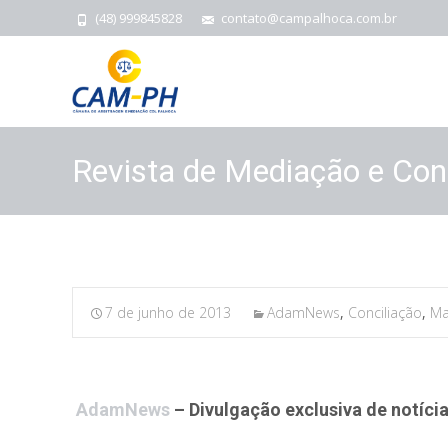
(48) 999845828
contato@campalhoca.com.br
Revista de Mediação e Co
7 de junho de 2013
AdamNews
,
Conciliação
,
Ma
AdamNews
– Divulgação exclusiva de notícia