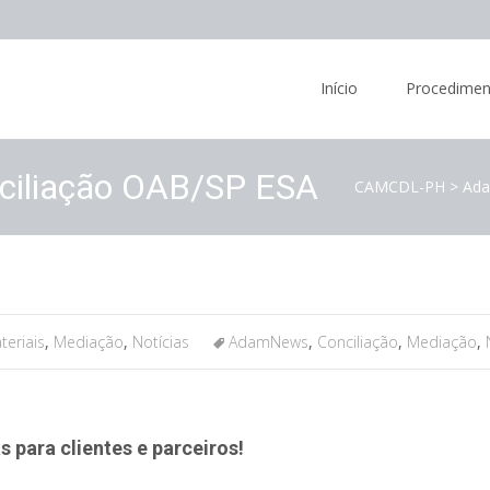
Skip
to
Início
Procedimen
content
nciliação OAB/SP ESA
CAMCDL-PH
>
Ad
teriais
,
Mediação
,
Notícias
AdamNews
,
Conciliação
,
Mediação
,
s para clientes e parceiros!