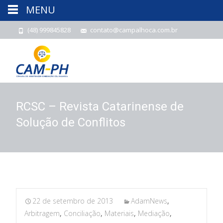
MENU
(48) 999845828
contato@campalhoca.com.br
RCSC – Revista Catarinense de
Solução de Conflitos
22 de setembro de 2013
AdamNews
,
Arbitragem
,
Conciliação
,
Materiais
,
Mediação
,