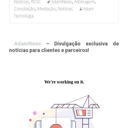
Notícias
,
RCSC
AdamNews
,
Arbitragem
,
Conciliação
,
Mediação
,
Notícias
Adam
Tecnologia
AdamNews
– Divulgação exclusiva de
notícias para clientes e parceiros!