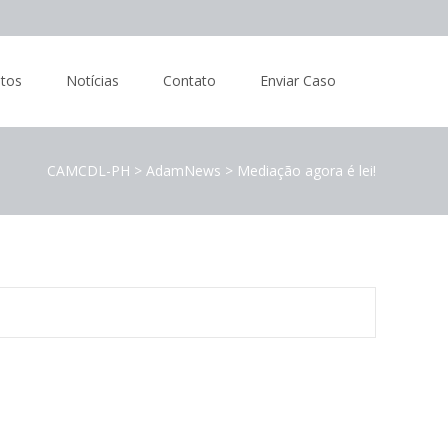
tos
Notícias
Contato
Enviar Caso
CAMCDL-PH
>
AdamNews
>
Mediação agora é lei!