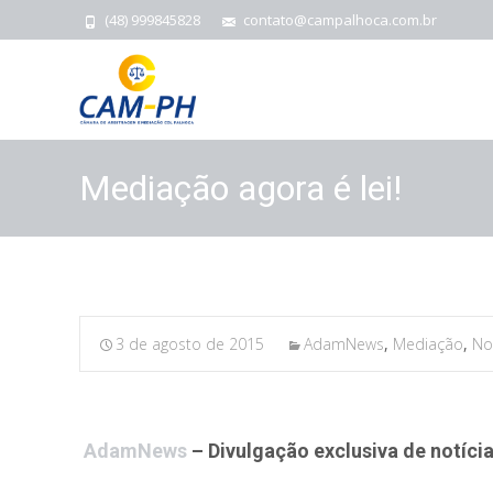
(48) 999845828
contato@campalhoca.com.br
Mediação agora é lei!
3 de agosto de 2015
AdamNews
,
Mediação
,
No
AdamNews
– Divulgação exclusiva de notícia