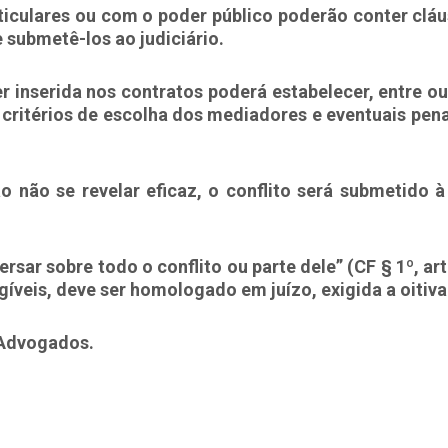
ticulares ou com o poder público poderão conter cláu
 submetê-los ao judiciário.
 inserida nos contratos poderá estabelecer, entre out
 critérios de escolha dos mediadores e eventuais pe
 não se revelar eficaz, o conflito será submetido à
sar sobre todo o conflito ou parte dele” (CF § 1º, ar
íveis, deve ser homologado em juízo, exigida a oitiva d
 Advogados.