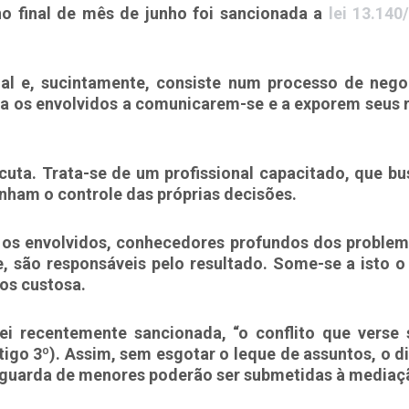
no final de mês de junho foi sancionada a
lei 13.140
cial e, sucintamente, consiste num processo de nego
lia os envolvidos a comunicarem-se e a exporem seus 
uta. Trata-se de um profissional capacitado, que b
nham o controle das próprias decisões.
, os envolvidos, conhecedores profundos dos problem
são responsáveis pelo resultado. Some-se a isto o f
os custosa.
i recentemente sancionada, “o conflito que verse so
igo 3º). Assim, sem esgotar o leque de assuntos, o d
a guarda de menores poderão ser submetidas à mediaç