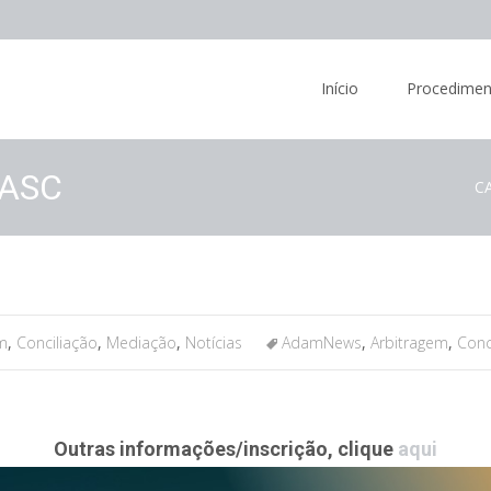
Skip
to
Início
Procedimen
content
MASC
C
m
,
Conciliação
,
Mediação
,
Notícias
AdamNews
,
Arbitragem
,
Conc
Outras informações/inscrição, clique
aqui