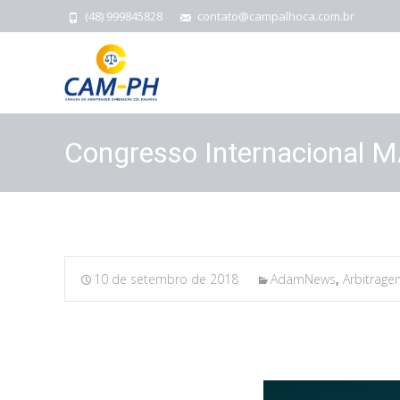
(48) 999845828
contato@campalhoca.com.br
Congresso Internacional 
10 de setembro de 2018
AdamNews
,
Arbitrage