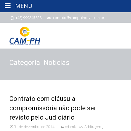
MENU
(48) 999845828
contato@campalhoca.com.br
Categoria:
Notícias
Contrato com cláusula
compromissória não pode ser
revisto pelo Judiciário
31 de dezembro de 2014
AdamNews
,
Arbitragem
,