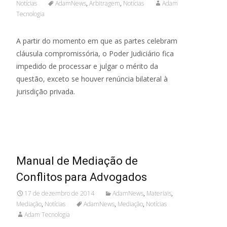
Notícias
AdamNews
,
Arbitragem
,
Notícias
Adam
Tecnologia
A partir do momento em que as partes celebram
cláusula compromissória, o Poder Judiciário fica
impedido de processar e julgar o mérito da
questão, exceto se houver renúncia bilateral à
jurisdição privada.
Read More...
Manual de Mediação de
Conflitos para Advogados
17 de dezembro de 2014
AdamNews
,
Materiais
,
Mediação
,
Notícias
AdamNews
,
Mediação
,
Notícias
Adam Tecnologia