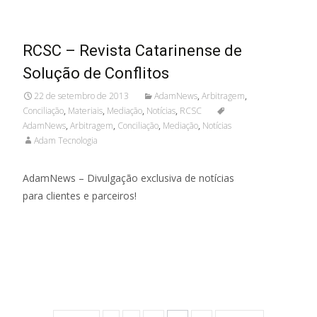
RCSC – Revista Catarinense de
Solução de Conflitos
22 de setembro de 2013
AdamNews
,
Arbitragem
,
Conciliação
,
Materiais
,
Mediação
,
Notícias
,
RCSC
AdamNews
,
Arbitragem
,
Conciliação
,
Mediação
,
Notícias
Adam Tecnologia
AdamNews – Divulgação exclusiva de notícias
para clientes e parceiros!
Read More...