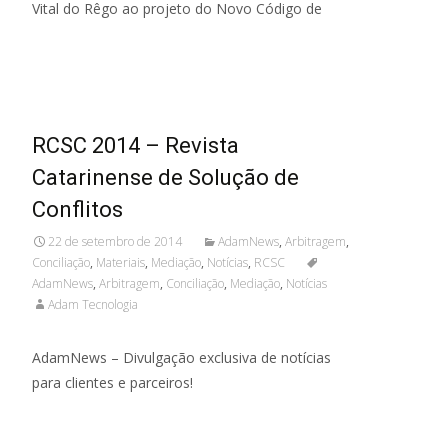
Vital do Rêgo ao projeto do Novo Código de
Read More...
RCSC 2014 – Revista
Catarinense de Solução de
Conflitos
22 de setembro de 2014
AdamNews
,
Arbitragem
,
Conciliação
,
Materiais
,
Mediação
,
Notícias
,
RCSC
AdamNews
,
Arbitragem
,
Conciliação
,
Mediação
,
Notícias
Adam Tecnologia
AdamNews – Divulgação exclusiva de notícias
para clientes e parceiros!
Read More...