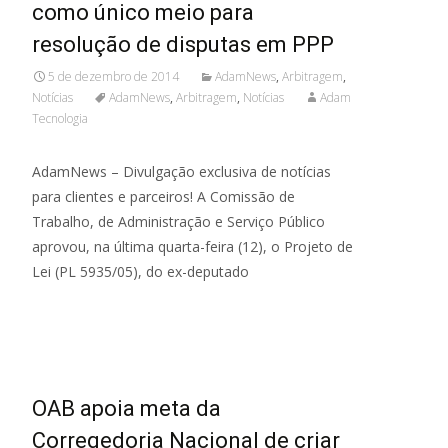
como único meio para
resolução de disputas em PPP
5 de dezembro de 2014
AdamNews
,
Arbitragem
,
Notícias
AdamNews
,
Arbitragem
,
Notícias
Adam
Tecnologia
AdamNews – Divulgação exclusiva de notícias
para clientes e parceiros! A Comissão de
Trabalho, de Administração e Serviço Público
aprovou, na última quarta-feira (12), o Projeto de
Lei (PL 5935/05), do ex-deputado
Read More...
OAB apoia meta da
Corregedoria Nacional de criar