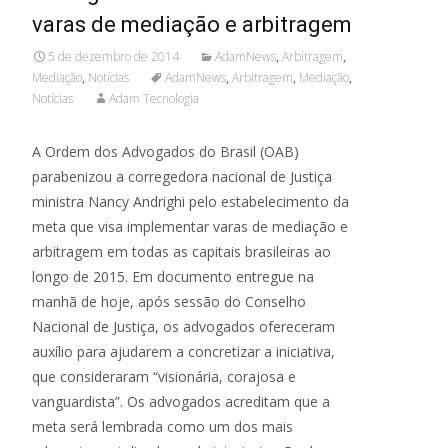
varas de mediação e arbitragem
5 de dezembro de 2014
AdamNews
,
Arbitragem
,
Mediação
,
Notícias
AdamNews
,
Arbitragem
,
Mediação
,
Notícias
Adam Tecnologia
A Ordem dos Advogados do Brasil (OAB)
parabenizou a corregedora nacional de Justiça
ministra Nancy Andrighi pelo estabelecimento da
meta que visa implementar varas de mediação e
arbitragem em todas as capitais brasileiras ao
longo de 2015. Em documento entregue na
manhã de hoje, após sessão do Conselho
Nacional de Justiça, os advogados ofereceram
auxílio para ajudarem a concretizar a iniciativa,
que consideraram “visionária, corajosa e
vanguardista”. Os advogados acreditam que a
meta será lembrada como um dos mais