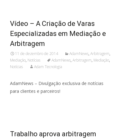
Vídeo – A Criação de Varas
Especializadas em Mediação e
Arbitragem
11 de dezembro de 2014
AdamNews
,
Arbitragem
,
Mediação
,
Notícias
AdamNews
,
Arbitragem
,
Mediação
,
Notícias
Adam Tecnologia
AdamNews – Divulgação exclusiva de notícias
para clientes e parceiros!
Read More...
Trabalho aprova arbitragem